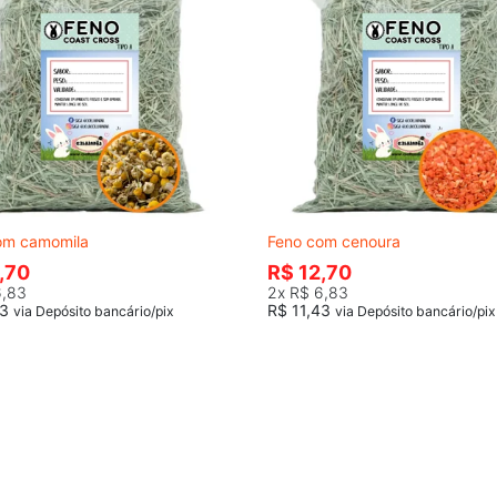
om camomila
Feno com cenoura
,70
R$ 12,70
6,83
2x
R$ 6,83
43
R$ 11,43
via Depósito bancário/pix
via Depósito bancário/pix