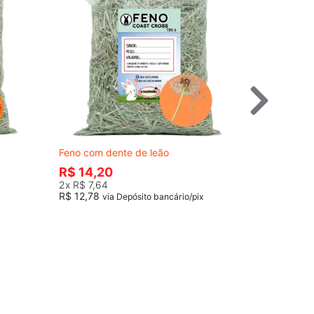
Feno com dente de leão
Feno com f
R$ 14,20
R$ 12,7
2x
R$ 7,64
R$ 12,78
via Depósito bancário/pix