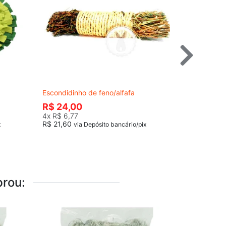
Escondidinho de feno/alfafa
Dadinhos C
R$ 24,00
--
4x
R$ 6,77
R$ 21,60
x
via Depósito bancário/pix
rou: