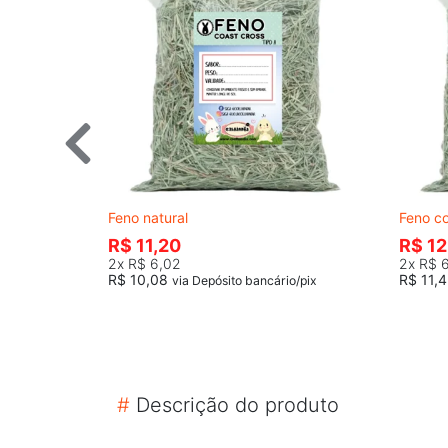
Feno natural
Feno c
R$ 11,20
R$ 12
2x
R$ 6,02
2x
R$ 
R$ 10,08
R$ 11,
via Depósito bancário/pix
#
Descrição do produto